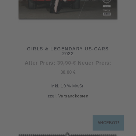
GIRLS & LEGENDARY US-CARS
2022
Ursprünglicher
Alter Preis:
39,90
€
Neuer Preis:
Aktueller
Preis
30,00
€
Preis
war:
inkl. 19 % MwSt.
ist:
39,90 €
zzgl.
Versandkosten
30,00 €.
ANGEBOT!