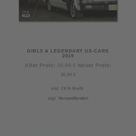
GIRLS & LEGENDARY US-CARS
2019
Ursprünglicher
Alter Preis:
39,90
€
Neuer Preis:
Aktueller
Preis
30,00
€
Preis
war:
inkl. 19 % MwSt.
ist:
39,90 €
zzgl.
Versandkosten
30,00 €.