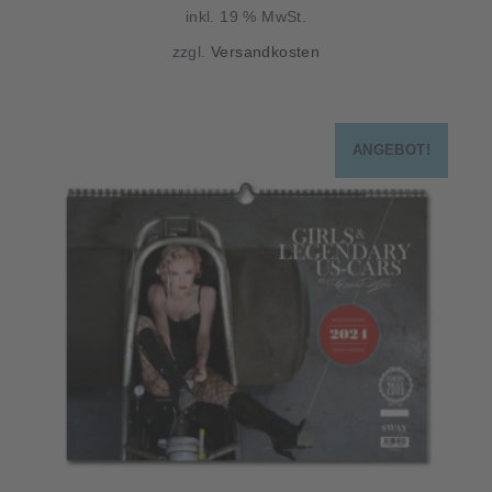
inkl. 19 % MwSt.
ist:
44,90 €
zzgl.
Versandkosten
30,00 €.
ANGEBOT!