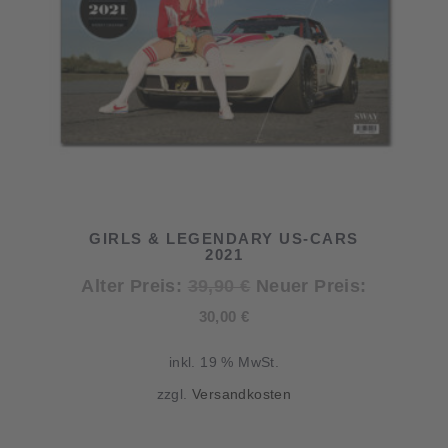
GIRLS & LEGENDARY US-CARS
2021
Ursprünglicher
Alter Preis:
39,90
€
Neuer Preis:
Aktueller
Preis
30,00
€
Preis
war:
inkl. 19 % MwSt.
ist:
39,90 €
zzgl.
Versandkosten
30,00 €.