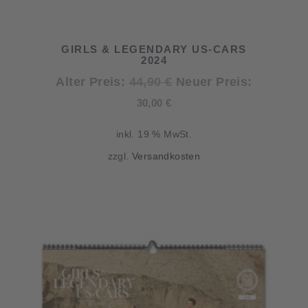
GIRLS & LEGENDARY US-CARS
2024
Ursprünglicher
Alter Preis:
44,90
€
Neuer Preis:
Aktueller
Preis
30,00
€
Preis
war:
inkl. 19 % MwSt.
ist:
44,90 €
zzgl.
Versandkosten
30,00 €.