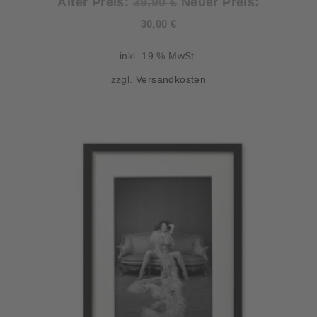
Ursprünglicher
Alter Preis:
39,90
€
Neuer Preis:
Aktueller
Preis
30,00
€
Preis
war:
inkl. 19 % MwSt.
ist:
39,90 €
zzgl.
Versandkosten
30,00 €.