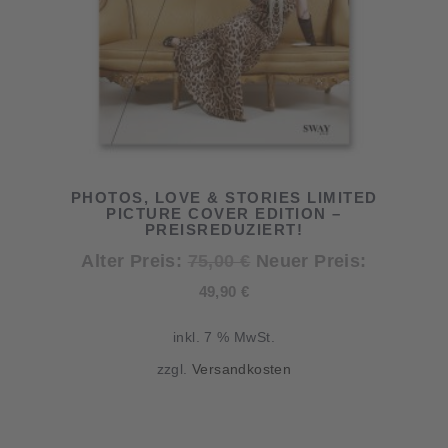
PHOTOS, LOVE & STORIES LIMITED
PICTURE COVER EDITION –
PREISREDUZIERT!
Ursprünglicher
Alter Preis:
75,00
€
Neuer Preis:
Aktueller
Preis
49,90
€
Preis
war:
inkl. 7 % MwSt.
ist:
75,00 €
zzgl.
Versandkosten
49,90 €.