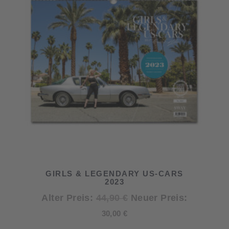
GIRLS & LEGENDARY US-CARS
2023
Ursprünglicher
Alter Preis:
44,90
€
Neuer Preis:
Aktueller
Preis
30,00
€
Preis
war: