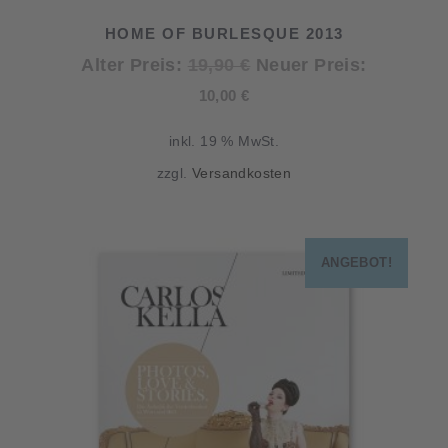
HOME OF BURLESQUE 2013
Ursprünglicher
Alter Preis:
19,90
€
Neuer Preis:
Aktueller
Preis
10,00
€
Preis
war:
inkl. 19 % MwSt.
ist:
19,90 €
zzgl.
Versandkosten
10,00 €.
ANGEBOT!