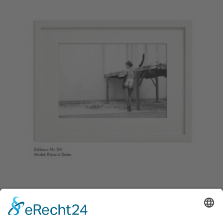
FOTO-PRINT GRAUWERT-EDITION
NO. 04
150,00
€