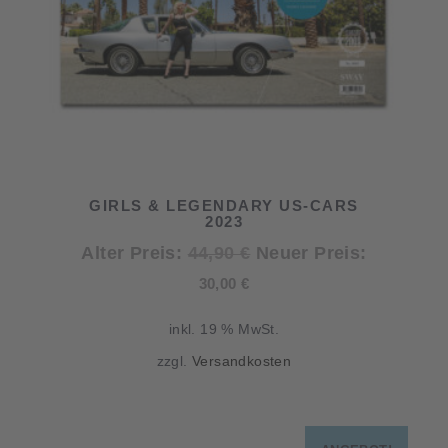
GIRLS & LEGENDARY US-CARS
2023
Ursprünglicher
Alter Preis:
44,90
€
Neuer Preis:
Aktueller
Preis
30,00
€
Preis
war:
inkl. 19 % MwSt.
ist:
44,90 €
zzgl.
Versandkosten
30,00 €.