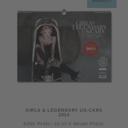
ANGEBOT!
GIRLS & LEGENDARY US-CARS
2024
Ursprünglicher
Alter Preis:
44,90
€
Neuer Preis: