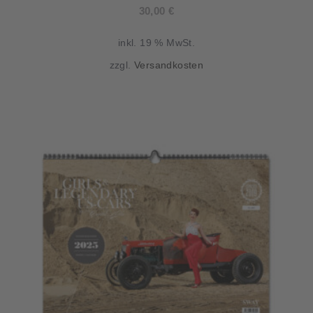
Aktueller
Preis
30,00
€
Preis
war:
inkl. 19 % MwSt.
ist:
44,90 €
zzgl.
Versandkosten
30,00 €.