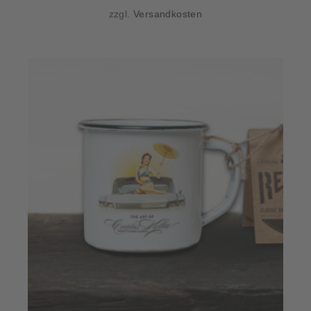
ist:
59,50 €
zzgl.
Versandkosten
54,50 €.