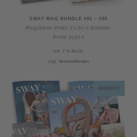
SWAY MAG BUNDLE #01 – #05
Ursprünglicher
Regulärer Preis
31,80
€
Bundle-
Aktueller
Preis
Preis
25,00
€
Preis
war:
inkl. 7 % MwSt.
ist:
31,80 €
zzgl.
Versandkosten
25,00 €.
ANGEBOT!