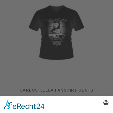
CARLOS KELLA FANSHIRT GENTS
22,00
€
inkl. MwSt.