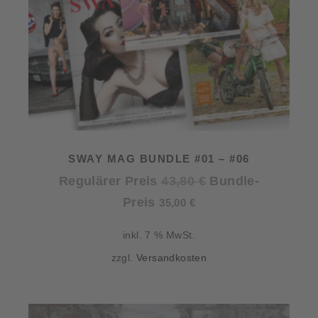
SWAY MAG BUNDLE #01 – #06
Ursprünglicher
Regulärer Preis
43,80
€
Bundle-
Aktueller
Preis
Preis
35,00
€
Preis
war:
inkl. 7 % MwSt.
ist:
43,80 €
zzgl.
Versandkosten
35,00 €.