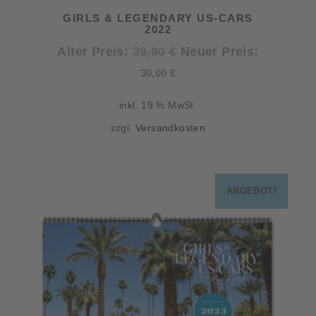
GIRLS & LEGENDARY US-CARS
2022
Ursprünglicher
Alter Preis:
39,90
€
Neuer Preis:
Aktueller
Preis
30,00
€
Preis
war:
inkl. 19 % MwSt.
ist:
39,90 €
zzgl.
Versandkosten
30,00 €.
ANGEBOT!