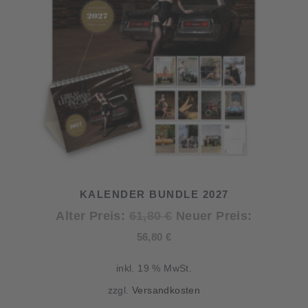
KALENDER BUNDLE 2027
Ursprünglicher
Alter Preis:
61,80
€
Neuer Preis:
Aktueller
Preis
56,80
€
Preis
war:
inkl. 19 % MwSt.
ist:
61,80 €
zzgl.
Versandkosten
56,80 €.