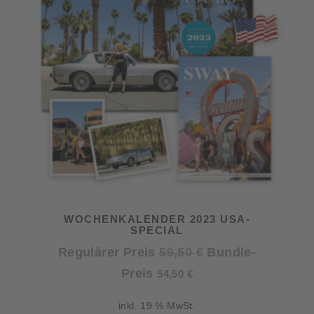
WOCHENKALENDER 2023 USA-
SPECIAL
Ursprünglicher
Regulärer Preis
59,50
€
Bundle-
Aktueller
Preis
Preis
54,50
€
Preis
war:
inkl. 19 % MwSt.