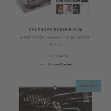
KALENDER BUNDLE 2026
Ursprünglicher
Alter Preis:
61,80
€
Neuer Preis:
Aktueller
Preis
56,80
€
Preis
war:
inkl. 19 % MwSt.
ist:
61,80 €
zzgl.
Versandkosten
56,80 €.
ANGEBOT!