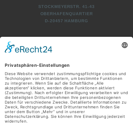
STOCKMEYERSTR. 41-43
OBERHAFENQUARTIER
D-20457 HAMBURG
+49 (0)40 2716369 3
+49 (0)40 2716369 9
INFO@SWAY-BOOKS.DE







©SWAY Books UG • Alle Rechte vorbehalten