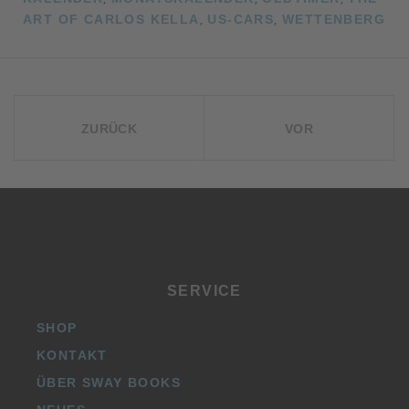
ART OF CARLOS KELLA
,
US-CARS
,
WETTENBERG
BEITRAGSNAVIGATION
ZURÜCK
VOR
SERVICE
SHOP
KONTAKT
ÜBER SWAY BOOKS