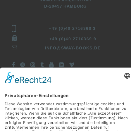
D-20457 HAMBURG
+49 (0)40 2716369 3
+49 (0)40 2716369 9
INFO@SWAY-BOOKS.DE







©SWAY Books UG • Alle Rechte vorbehalten
Alle Preise inkl. der gesetzlichen MwSt.