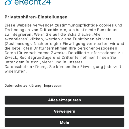
+49 (0)40 2716369 9
INFO@SWAY-BOOKS.DE







©SWAY Books UG • Alle Rechte vorbehalten
Alle Preise inkl. der gesetzlichen MwSt.
Die durchgestrichenen Preise entsprechen dem bisherigen Preis
in diesem Online-Shop.
Vertrag widerrufen