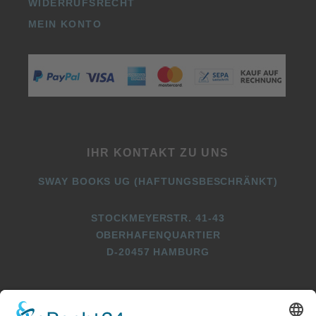
WIDERRUFSRECHT
MEIN KONTO
IHR KONTAKT ZU UNS
SWAY BOOKS UG (HAFTUNGSBESCHRÄNKT)
STOCKMEYERSTR. 41-43
OBERHAFENQUARTIER
D-20457 HAMBURG
+49 (0)40 2716369 3