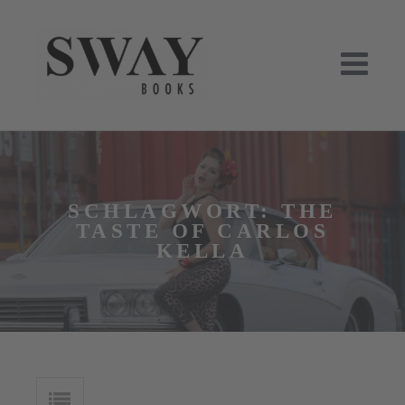
Skip
to
content
SWAY BOOKS
SWAY Books UG, Verlag Hamburg
SCHLAGWORT:
THE
TASTE OF CARLOS
KELLA