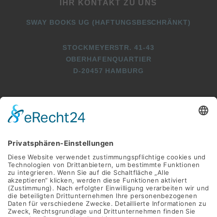
IHR KONTAKT ZU UNS
SWAY BOOKS UG (HAFTUNGSBESCHRÄNKT)
STOCKMEYERSTR. 41-43
OBERHAFENQUARTIER
D-20457 HAMBURG
+49 (0)40 2716369 3
+49 (0)40 2716369 9
INFO@SWAY-BOOKS.DE






