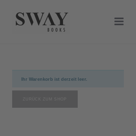
Skip
to
content
SWAY BOOKS
SWAY Books UG, Verlag Hamburg
Ihr Warenkorb ist derzeit leer.
ZURÜCK ZUM SHOP