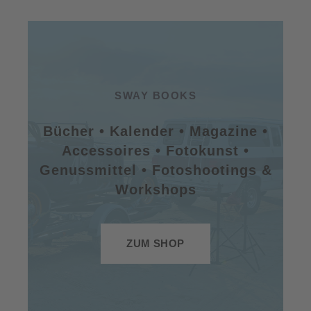
SWAY BOOKS
Bücher • Kalender • Magazine •
Accessoires • Fotokunst •
Genussmittel • Fotoshootings &
Workshops
ZUM SHOP