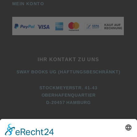
MEIN KONTO
IHR KONTAKT ZU UNS
SWAY BOOKS UG (HAFTUNGSBESCHRÄNKT)
STOCKMEYERSTR. 41-43
OBERHAFENQUARTIER
D-20457 HAMBURG
+49 (0)40 2716369 3
+49 (0)40 2716369 9