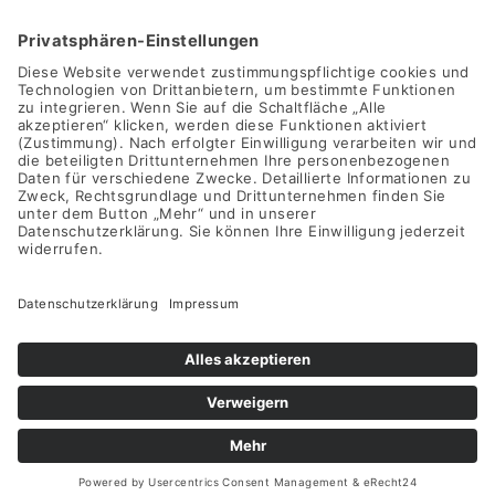
INFO@SWAY-BOOKS.DE







©SWAY Books UG • Alle Rechte vorbehalten
Alle Preise inkl. der gesetzlichen MwSt.
Die durchgestrichenen Preise entsprechen dem bisherigen Preis
in diesem Online-Shop.
Vertrag widerrufen