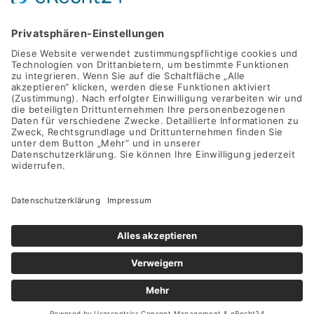
+49 (0)40 2716369 9
INFO@SWAY-BOOKS.DE







©SWAY Books UG • Alle Rechte vorbehalten
Alle Preise inkl. der gesetzlichen MwSt.
Die durchgestrichenen Preise entsprechen dem bisherigen Preis
in diesem Online-Shop.
VERTRAG WIDERRUFEN