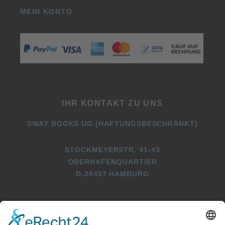
MEIN KONTO
IHR KONTAKT ZU UNS
SWAY BOOKS UG (HAFTUNGSBESCHRÄNKT)
STOCKMEYERSTR. 41-43
OBERHAFENQUARTIER
D-20457 HAMBURG
+49 (0)40 2716369 3