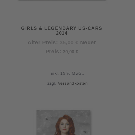
GIRLS & LEGENDARY US-CARS
2014
Ursprünglicher
Alter Preis:
35,00
€
Neuer
Aktueller
Preis
Preis:
30,00
€
Preis
war:
ist:
35,00 €
inkl. 19 % MwSt.
30,00 €.
zzgl.
Versandkosten