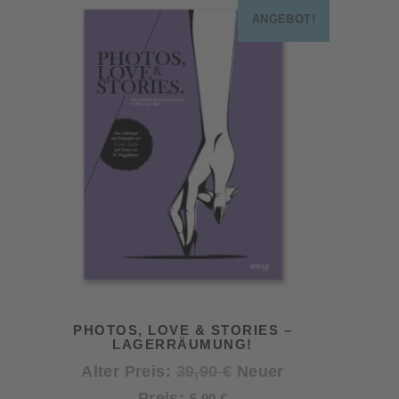
ANGEBOT!
PHOTOS, LOVE & STORIES –
LAGERRÄUMUNG!
Ursprünglicher
Alter Preis:
39,90
€
Neuer
Aktueller
Preis
Preis:
5,90
€