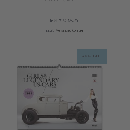
Preis
war:
ist:
39,90 €
inkl. 7 % MwSt.
5,90 €.
zzgl.
Versandkosten
ANGEBOT!