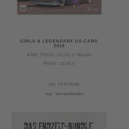
GIRLS & LEGENDARY US-CARS
2018
Ursprünglicher
Alter Preis:
39,90
€
Neuer
Aktueller
Preis
Preis:
30,00
€
Preis
war:
ist:
39,90 €
inkl. 19 % MwSt.
30,00 €.
zzgl.
Versandkosten