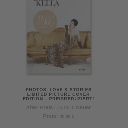
PHOTOS, LOVE & STORIES
LIMITED PICTURE COVER
EDITION – PREISREDUZIERT!
Ursprünglicher
Alter Preis:
75,00
€
Neuer
Aktueller
Preis
Preis:
49,90
€
Preis
war: