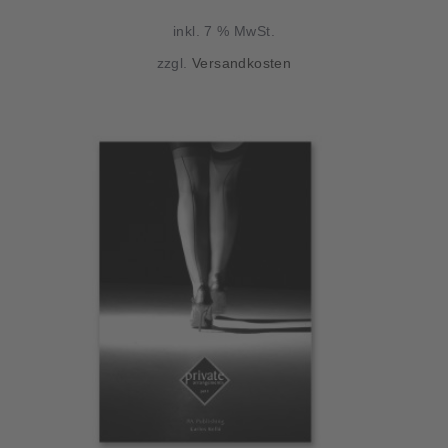
ist:
75,00 €
inkl. 7 % MwSt.
49,90 €.
zzgl.
Versandkosten