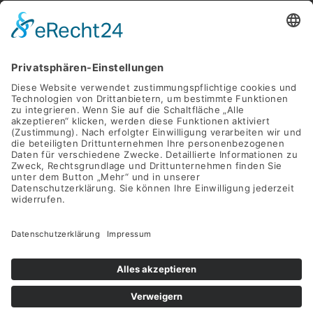
+49 (0)40 2716369 3
+49 (0)40 2716369 9
INFO@SWAY-BOOKS.DE







©SWAY Books UG • Alle Rechte vorbehalten
Alle Preise inkl. der gesetzlichen MwSt.
Die durchgestrichenen Preise entsprechen dem bisherigen Preis
in diesem Online-Shop.