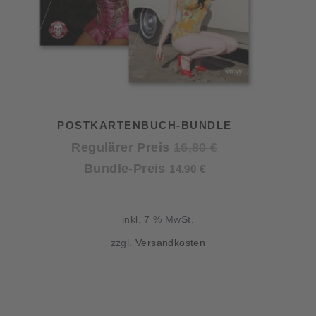
POSTKARTENBUCH-BUNDLE
Ursprünglicher
Regulärer Preis
16,80
€
Aktueller
Preis
Bundle-Preis
14,90
€
Preis
war:
ist:
16,80 €
inkl. 7 % MwSt.
14,90 €.
zzgl.
Versandkosten