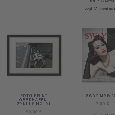
inkl. 7 % MwSt
zzgl.
Versandkos
FOTO-PRINT
SWAY MAG #
OBERHAFEN-
7,90
€
ZYKLUS NO. 01
90,00
€