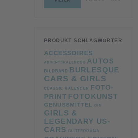
FILTER
Preis
Preis
PRODUKT SCHLAGWÖRTER
ACCESSOIRES
AUTOS
ADVENTSKALENDER
BURLESQUE
BILDBAND
CARS & GIRLS
FOTO-
CLASSIC KALENDER
FOTOKUNST
PRINT
GENUSSMITTEL
GIN
GIRLS &
LEGENDARY US-
CARS
GLITTERRAMA