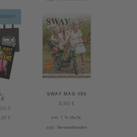
56,80 €.
GEBOT!
L-
SWAY MAG #05
LE
8,90
€
Ursprünglicher
,10
€
Aktueller
Preis
5,00
€
inkl. 7 % MwSt.
Preis
war:
zzgl.
Versandkosten
.
ist:
73,10 €