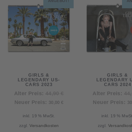
ANGEBOT!
AN
ach:
GIRLS &
GIRLS &
LEGENDARY US-
LEGENDARY 
CARS 2023
CARS 2024
Ursprünglicher
Alter Preis:
44,90
€
Alter Preis:
44
Aktueller
Preis
Neuer Preis:
Neuer Preis:
30,00
€
3
Preis
war:
inkl. 19 % MwSt.
inkl. 19 % MwSt
ist:
44,90 €
zzgl.
Versandkosten
zzgl.
Versandkos
30,00 €.