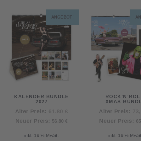
ANGEBOT!
AN
KALENDER BUNDLE
ROCK’N’ROL
2027
XMAS-BUND
Ursprünglicher
Alter Preis:
61,80
€
Alter Preis:
73
Aktueller
Preis
Neuer Preis:
Neuer Preis:
56,80
€
6
Preis
war:
inkl. 19 % MwSt.
inkl. 19 % MwSt
ist:
61,80 €