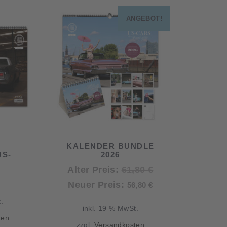
ANGEBOT!
KALENDER BUNDLE
US-
2026
Ursprünglicher
Alter Preis:
61,80
€
Aktueller
Preis
Neuer Preis:
56,80
€
Preis
war:
.
inkl. 19 % MwSt.
ist:
61,80 €
ten
zzgl.
Versandkosten