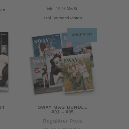
.
war:
Preis
inkl. 19 % MwSt.
ten
59,50 €
ist:
zzgl.
Versandkosten
54,50 €.
ANGEBOT!
04
SWAY MAG BUNDLE
#01 – #05
Regulärer Preis