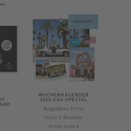
ten
65,00 €.
ANGEBOT!
WOCHENKALENDER
IT
2023 USA-SPECIAL
BAND
Regulärer Preis
Ursprünglicher
59,50
€
Bundle-
Preis
Aktueller
Preis
54,50
€