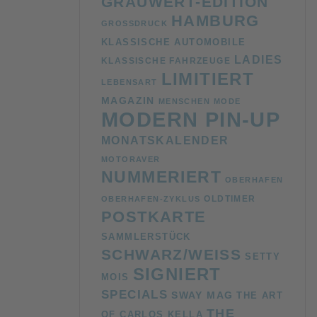
GRAUWERT-EDITION
HAMBURG
GROSSDRUCK
KLASSISCHE AUTOMOBILE
LADIES
KLASSISCHE FAHRZEUGE
LIMITIERT
LEBENSART
MAGAZIN
MENSCHEN
MODE
MODERN PIN-UP
MONATSKALENDER
MOTORAVER
NUMMERIERT
OBERHAFEN
OLDTIMER
OBERHAFEN-ZYKLUS
POSTKARTE
SAMMLERSTÜCK
SCHWARZ/WEISS
SETTY
SIGNIERT
MOIS
SPECIALS
SWAY MAG
THE ART
THE
OF CARLOS KELLA