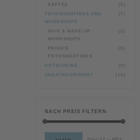
KAFFEE
(5)
FOTOSHOOTINGS UND
(7)
WORKSHOPS
HAIR & MAKE-UP
(2)
WORKSHOPS
PRIVATE
(5)
FOTOSHOOTINGS
GUTSCHEINE
(5)
UNKATEGORISIERT
(14)
NACH PREIS FILTERN
Min.
Max.
Preis:
0 €
—
480 €