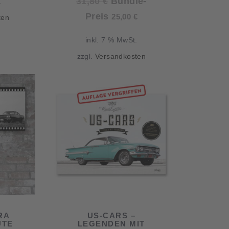
Ursprünglicher
31,80
€
Bundle-
.
Preis
Aktueller
Preis
25,00
€
ten
war:
Preis
inkl. 7 % MwSt.
31,80 €
ist:
zzgl.
Versandkosten
25,00 €.
RA
US-CARS –
UTE
LEGENDEN MIT