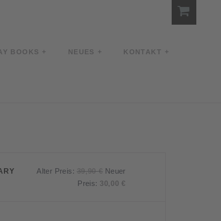
AY BOOKS
NEUES
KONTAKT
Ursprünglicher
ARY
Alter Preis:
39,90
€
Neuer
Preis
Aktueller
Preis:
30,00
€
war:
Preis
39,90 €
ist:
30,00 €.