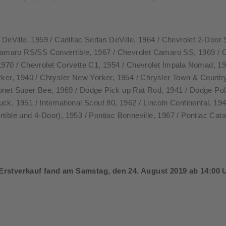
 DeVille, 1959 / Cadillac Sedan DeVille, 1964 / Chevrolet 2-Doo
 Camaro RS/SS Convertible, 1967 / Chevrolet Camaro SS, 1969 / C
1970 / Chevrolet Corvette C1, 1954 / Chevrolet Impala Nomad, 19
rker, 1940 / Chrysler New Yorker, 1954 / Chrysler Town & Count
net Super Bee, 1969 / Dodge Pick up Rat Rod, 1941 / Dodge Pola
k, 1951 / International Scout 80, 1962 / Lincoln Continental, 19
ible und 4-Door), 1953 / Pontiac Bonneville, 1967 / Pontiac Cata
 Erstverkauf fand am Samstag, den 24. August 2019 ab 14:00 