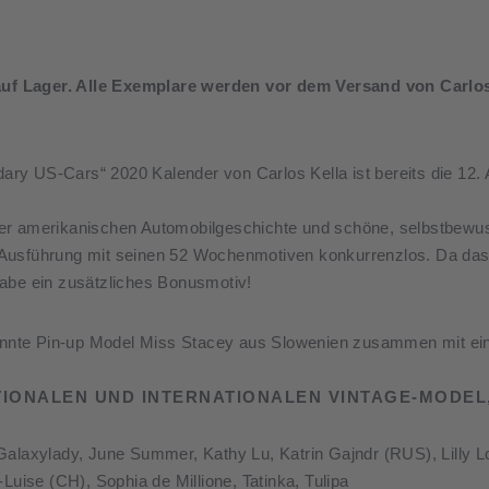
f Lager. Alle Exemplare werden vor dem Versand von Carlos
ndary US-Cars“ 2020 Kalender von Carlos Kella ist bereits die 12
er amerikanischen Automobilgeschichte und schöne, selbstbewus
ser Ausführung mit seinen 52 Wochenmotiven konkurrenzlos. Da 
abe ein zusätzliches Bonusmotiv!
ekannte Pin-up Model Miss Stacey aus Slowenien zusammen mit ei
TIONALEN UND INTERNATIONALEN VINTAGE-MODEL,
Galaxylady, June Summer, Kathy Lu, Katrin Gajndr (RUS), Lilly L
Luise (CH), Sophia de Millione, Tatinka, Tulipa