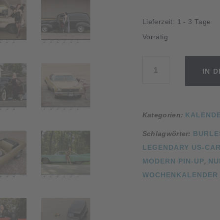
Lieferzeit:
1 - 3 Tage
Vorrätig
Girls
IN 
&
legendary
US-
Cars
Kategorien:
KALEND
2020
Schlagwörter:
BURLE
Menge
LEGENDARY US-CA
MODERN PIN-UP
,
NU
WOCHENKALENDER