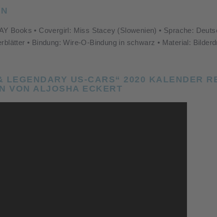
EN
WAY Books • Covergirl: Miss Stacey (Slowenien) • Sprache: Deuts
erblätter • Bindung: Wire-O-Bindung in schwarz • Material: Bilde
 & LEGENDARY US-CARS“ 2020 KALENDER R
 VON ALJOSHA ECKERT