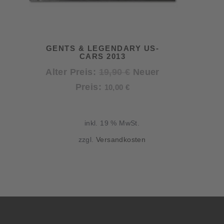
GENTS & LEGENDARY US-
CARS 2013
Ursprünglicher
Alter Preis:
19,90
€
Neuer
Aktueller
Preis
Preis:
10,00
€
Preis
war:
ist:
19,90 €
inkl. 19 % MwSt.
10,00 €.
zzgl.
Versandkosten