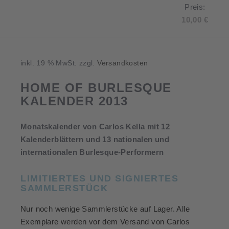
Preis
Preis:
war:
Aktuel
10,00
€
19,90 €
Preis
ist:
10,00
inkl. 19 % MwSt.
zzgl.
Versandkosten
HOME OF BURLESQUE
KALENDER 2013
Monatskalender von Carlos Kella mit 12
Kalenderblättern und 13 nationalen und
internationalen Burlesque-Performern
LIMITIERTES UND SIGNIERTES
SAMMLERSTÜCK
Nur noch wenige Sammlerstücke auf Lager. Alle
Exemplare werden vor dem Versand von Carlos