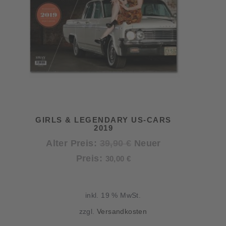
GIRLS & LEGENDARY US-CARS
2019
Ursprünglicher
Alter Preis:
39,90
€
Neuer
Aktueller
Preis
Preis:
30,00
€
Preis
war:
ist:
39,90 €
inkl. 19 % MwSt.
30,00 €.
zzgl.
Versandkosten