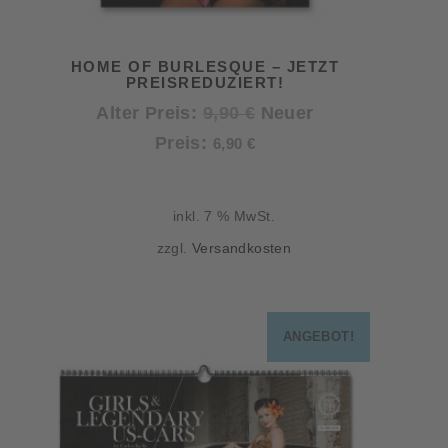
HOME OF BURLESQUE – JETZT
PREISREDUZIERT!
Ursprünglicher
Alter Preis:
9,90
€
Neuer
Aktueller
Preis
Preis:
6,90
€
Preis
war:
ist:
9,90 €
inkl. 7 % MwSt.
6,90 €.
zzgl.
Versandkosten
ANGEBOT!