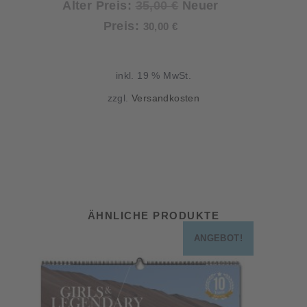
Ursprünglicher
Alter Preis:
35,00
€
Neuer
Aktueller
Preis
Preis:
30,00
€
Preis
war:
ist:
35,00 €
inkl. 19 % MwSt.
30,00 €.
zzgl.
Versandkosten
ÄHNLICHE PRODUKTE
ANGEBOT!