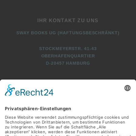
IHR KONTAKT ZU UNS
SWAY BOOKS UG (HAFTUNGSBESCHRÄNKT)
STOCKMEYERSTR. 41-43
OBERHAFENQUARTIER
D-20457 HAMBURG
+49 (0)40 2716369 3
+49 (0)40 2716369 9
INFO@SWAY-BOOKS.DE






