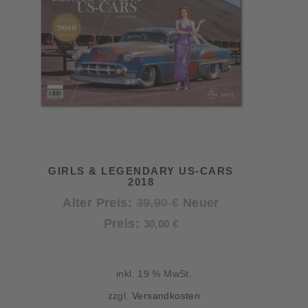
GIRLS & LEGENDARY US-CARS
2018
Ursprünglicher
Alter Preis:
39,90
€
Neuer
Aktueller
Preis
Preis:
30,00
€
Preis
war:
ist:
39,90 €
inkl. 19 % MwSt.
30,00 €.
zzgl.
Versandkosten