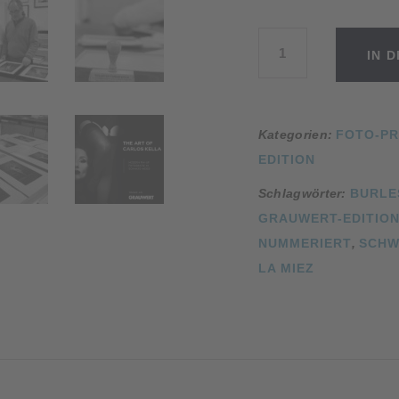
Foto-
IN 
Print
Grauwert-
Edition
No.
Kategorien:
FOTO-PR
01
EDITION
Menge
Schlagwörter:
BURLE
GRAUWERT-EDITIO
NUMMERIERT
,
SCHW
LA MIEZ