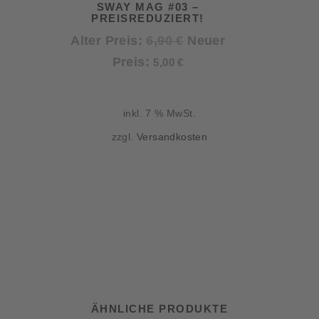
SWAY MAG #03 –
PREISREDUZIERT!
Ursprünglicher
Alter Preis:
6,90
€
Neuer
Aktueller
Preis
Preis:
5,00
€
Preis
war:
ist:
6,90 €
inkl. 7 % MwSt.
5,00 €.
zzgl.
Versandkosten
ÄHNLICHE PRODUKTE