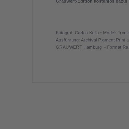
Grauwert-Edition kostenlos dazu!
Fotograf: Carlos Kella • Model: Tro
Ausführung: Archival Pigment Print auf
GRAUWERT Hamburg • Format Rahme