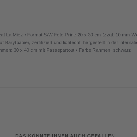
nicat La Miez • Format S/W Foto-Print: 20 x 30 cm (zzgl. 10 mm 
 Barytpapier, zertifiziert und lichtecht, hergestellt in der intern
n: 30 x 40 cm mit Passepartout • Farbe Rahmen: schwarz
DAS KÖNNTE IHNEN AUCH GEFALLEN …