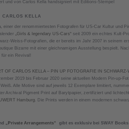
rt und von Carlos Kella handsigniert mit Editions-Stempel
N CARLOS KELLA
 einer der renommiertesten Fotografen für US-Car Kultur und Pi
alender
„Girls & legendary US-Cars“
seit 2009 ein echtes Kult-Pr
warz-Weiss-Fotografien, die er bereits im Jahr 2007 in seinem e
outique Bizarre mit einer gleichnamigen Ausstellung bespielt. Nac
für ein Revival!
RT OF CARLOS KELLA – PIN UP FOTOGRAFIE IN SCHWARZ-
zember 2019 bis Februar 2020 seine aktuellen Modern Pin-up-Fot
iß. Alle Motive sind auf jeweils 12 Exemplare limitiert, nummer
r Archival Pigment Print auf Barytpapier, zertifiziert und lichtecht,
UWERT Hamburg
. Die Prints werden in einem modernen schwa
and
„Private Arrangements“
gibt es exklusiv bei SWAY Books 