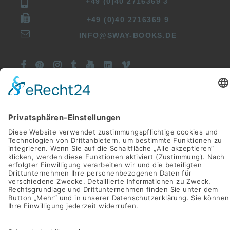
+49 (0)40 2716369 3
+49 (0)40 2716369 9
INFO@SWAY-BOOKS.DE







©SWAY Books UG • Alle Rechte vorbehalten
Alle Preise inkl. der gesetzlichen MwSt.
Die durchgestrichenen Preise entsprechen dem bisherigen Preis
in diesem Online-Shop.