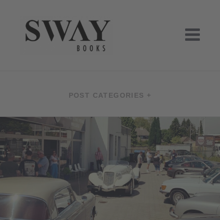
Skip
to
content
SWAY BOOKS
SWAY Books UG, Verlag Hamburg
POST CATEGORIES +