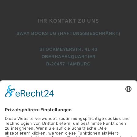
IHR KONTAKT ZU UNS
SWAY BOOKS UG (HAFTUNGSBESCHRÄNKT)
STOCKMEYERSTR. 41-43
OBERHAFENQUARTIER
D-20457 HAMBURG
+49 (0)40 2716369 3
+49 (0)40 2716369 9
INFO@SWAY-BOOKS.DE






