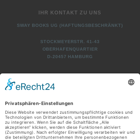
IHR KONTAKT ZU UNS
SWAY BOOKS UG (HAFTUNGSBESCHRÄNKT)
STOCKMEYERSTR. 41-43
OBERHAFENQUARTIER
D-20457 HAMBURG
+49 (0)40 2716369 3
+49 (0)40 2716369 9
INFO@SWAY-BOOKS.DE






