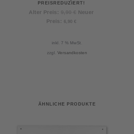
PREISREDUZIERT!
Ursprünglicher
Alter Preis:
9,90
€
Neuer
Aktueller
Preis
Preis:
6,90
€
Preis
war:
ist:
9,90 €
inkl. 7 % MwSt.
6,90 €.
zzgl.
Versandkosten
ÄHNLICHE PRODUKTE