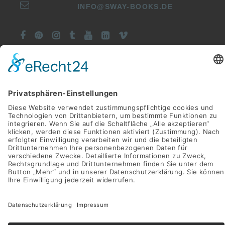
INFO@SWAY-BOOKS.DE







©SWAY Books UG • Alle Rechte vorbehalten
Alle Preise inkl. der gesetzlichen MwSt.
Die durchgestrichenen Preise entsprechen dem bisherigen Preis
in diesem Online-Shop.
Vertrag widerrufen