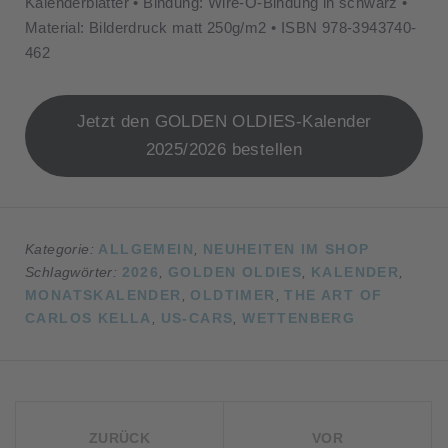
Kalenderblätter • Bindung: Wire-O-Bindung in schwarz •
Material: Bilderdruck matt 250g/m2 • ISBN 978-3943740-
462
Jetzt den GOLDEN OLDIES-Kalender
2025/2026 bestellen
Kategorie:
ALLGEMEIN
,
NEUHEITEN IM SHOP
Schlagwörter:
2026
,
GOLDEN OLDIES
,
KALENDER
,
MONATSKALENDER
,
OLDTIMER
,
THE ART OF
CARLOS KELLA
,
US-CARS
,
WETTENBERG
BEITRAGSNAVIGATION
ZURÜCK
VOR