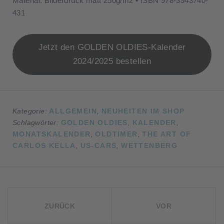
Material: Bilderdruck matt 250g/m2 • ISBN 978-3943740-
431
Jetzt den GOLDEN OLDIES-Kalender
2024/2025 bestellen
Kategorie:
ALLGEMEIN
,
NEUHEITEN IM SHOP
Schlagwörter:
GOLDEN OLDIES
,
KALENDER
,
MONATSKALENDER
,
OLDTIMER
,
THE ART OF
CARLOS KELLA
,
US-CARS
,
WETTENBERG
BEITRAGSNAVIGATION
ZURÜCK
VOR