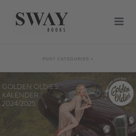
Skip
to
content
SWAY BOOKS
SWAY Books UG, Verlag Hamburg
POST CATEGORIES +