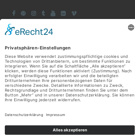







©SWAY Books UG • Alle Rechte vorbehalten
Alle Preise inkl. der gesetzlichen MwSt.
Die durchgestrichenen Preise entsprechen dem bisherigen Preis
in diesem Online-Shop.
Vertrag widerrufen