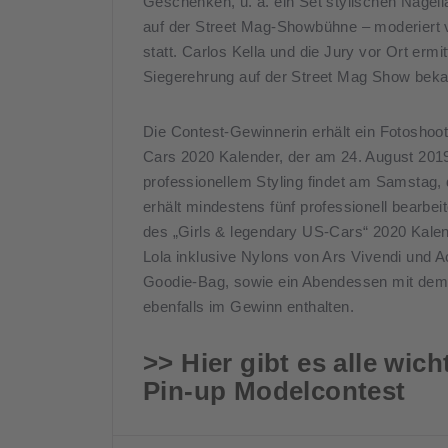
Geschenken, u. a. ein Set stylischen Nagel
auf der Street Mag-Showbühne – moderiert 
statt. Carlos Kella und die Jury vor Ort er
Siegerehrung auf der Street Mag Show beka
Die Contest-Gewinnerin erhält ein Fotoshoot
Cars 2020 Kalender, der am 24. August 2019
professionellem Styling findet am Samstag, 
erhält mindestens fünf professionell bearbe
des „Girls & legendary US-Cars“ 2020 Kalen
Lola inklusive Nylons von Ars Vivendi und Ac
Goodie-Bag, sowie ein Abendessen mit de
ebenfalls im Gewinn enthalten.
>> Hier gibt es alle wic
Pin-up Modelcontest