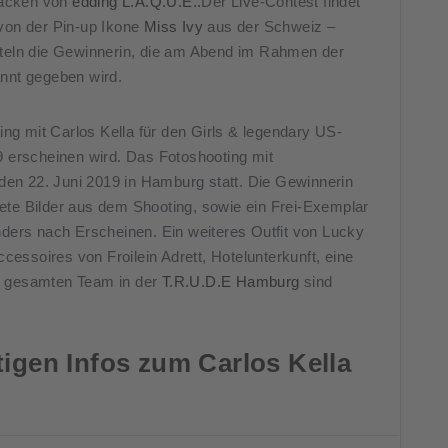
lacken von
edding L.A.Q.U.E..
Der Live-Contest findet
von der Pin-up Ikone
Miss Ivy
aus der Schweiz –
mitteln die Gewinnerin, die am Abend im Rahmen der
nnt gegeben wird.
ing mit Carlos Kella für den Girls & legendary US-
 erscheinen wird. Das Fotoshooting mit
den 22. Juni 2019 in Hamburg statt. Die Gewinnerin
itete Bilder aus dem Shooting, sowie ein Frei-Exemplar
ders nach Erscheinen. Ein weiteres Outfit von Lucky
cessoires von Froilein Adrett, Hotelunterkunft, eine
m gesamten Team in der
T.R.U.D.E Hamburg
sind
htigen Infos zum Carlos Kella