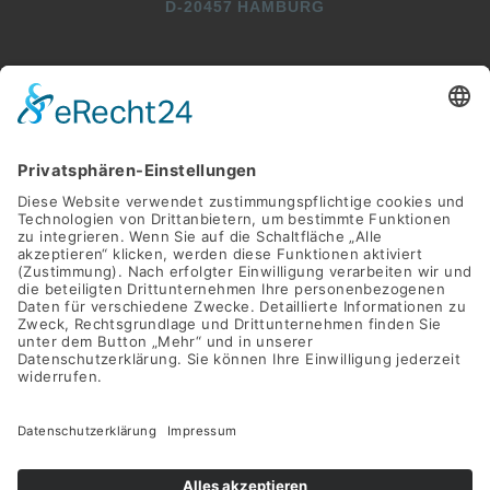
D-20457 HAMBURG
+49 (0)40 2716369 3
+49 (0)40 2716369 9
INFO@SWAY-BOOKS.DE







©SWAY Books UG • Alle Rechte vorbehalten
Alle Preise inkl. der gesetzlichen MwSt.