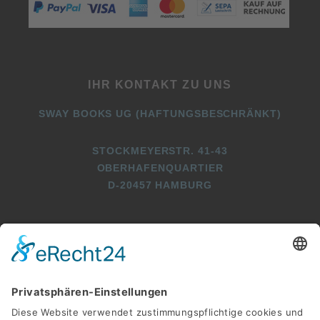
IHR KONTAKT ZU UNS
SWAY BOOKS UG (HAFTUNGSBESCHRÄNKT)
STOCKMEYERSTR. 41-43
OBERHAFENQUARTIER
D-20457 HAMBURG
+49 (0)40 2716369 3
+49 (0)40 2716369 9
INFO@SWAY-BOOKS.DE