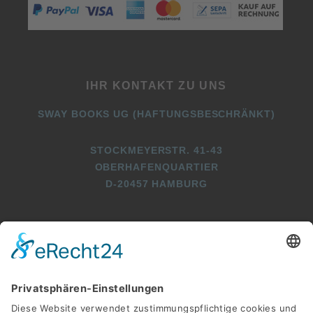
IHR KONTAKT ZU UNS
SWAY BOOKS UG (HAFTUNGSBESCHRÄNKT)
STOCKMEYERSTR. 41-43
OBERHAFENQUARTIER
D-20457 HAMBURG
+49 (0)40 2716369 3
+49 (0)40 2716369 9
INFO@SWAY-BOOKS.DE