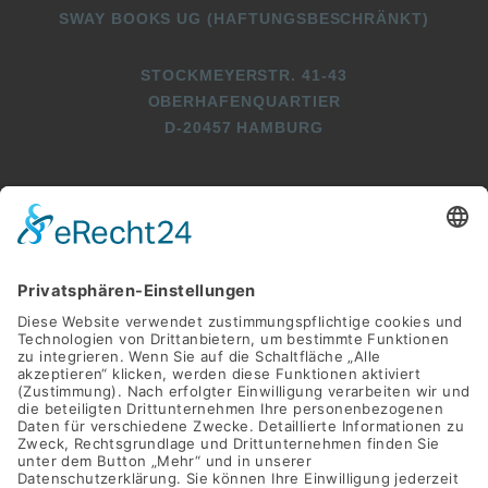
SWAY BOOKS UG (HAFTUNGSBESCHRÄNKT)
STOCKMEYERSTR. 41-43
OBERHAFENQUARTIER
D-20457 HAMBURG
+49 (0)40 2716369 3
+49 (0)40 2716369 9
INFO@SWAY-BOOKS.DE






