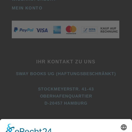
MEIN KONTO
IHR KONTAKT ZU UNS
SWAY BOOKS UG (HAFTUNGSBESCHRÄNKT)
STOCKMEYERSTR. 41-43
OBERHAFENQUARTIER
D-20457 HAMBURG
+49 (0)40 2716369 3