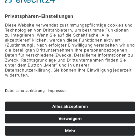
+49 (0)40 2716369 9
INFO@SWAY-BOOKS.DE







©SWAY Books UG • Alle Rechte vorbehalten
Alle Preise inkl. der gesetzlichen MwSt.
Die durchgestrichenen Preise entsprechen dem bisherigen Preis
in diesem Online-Shop.
VERTRAG WIDERRUFEN