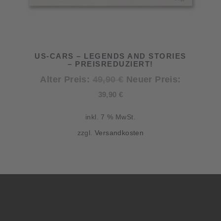
US-CARS – LEGENDS AND STORIES
– PREISREDUZIERT!
Ursprünglicher
Alter Preis:
49,90
€
Neuer Preis:
Aktueller
Preis
39,90
€
Preis
war:
inkl. 7 % MwSt.
ist:
49,90 €
zzgl.
Versandkosten
39,90 €.