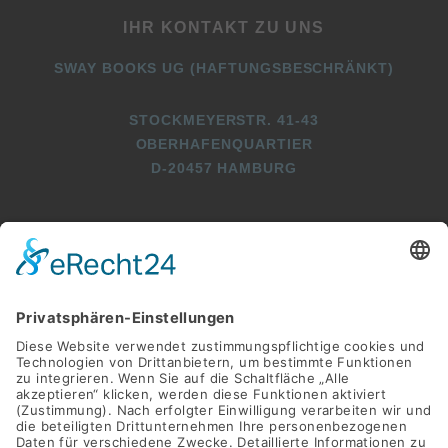
IHR KONTAKT ZU UNS
SWAY BOOKS UG (HAFTUNGSBESCHRÄNKT)
STOCKMEYERSTR. 41-43
OBERHAFENQUARTIER
D-20457 HAMBURG
+49 (0)40 2716369 3
+49 (0)40 2716369 9
INFO@SWAY-BOOKS.DE






