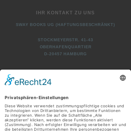
IHR KONTAKT ZU UNS
SWAY BOOKS UG (HAFTUNGSBESCHRÄNKT)
STOCKMEYERSTR. 41-43
OBERHAFENQUARTIER
D-20457 HAMBURG
+49 (0)40 2716369 3
+49 (0)40 2716369 9
INFO@SWAY-BOOKS.DE






