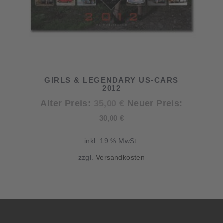
GIRLS & LEGENDARY US-CARS
2012
Ursprünglicher
Alter Preis:
35,00
€
Neuer Preis:
Aktueller
Preis
30,00
€
Preis
war:
inkl. 19 % MwSt.
ist:
35,00 €
zzgl.
Versandkosten
30,00 €.