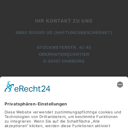
IHR KONTAKT ZU UNS
SWAY BOOKS UG (HAFTUNGSBESCHRÄNKT)
STOCKMEYERSTR. 41-43
OBERHAFENQUARTIER
D-20457 HAMBURG
+49 (0)40 2716369 3
+49 (0)40 2716369 9
INFO@SWAY-BOOKS.DE






