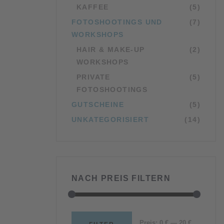
KAFFEE
(5)
FOTOSHOOTINGS UND
(7)
WORKSHOPS
HAIR & MAKE-UP
(2)
WORKSHOPS
PRIVATE
(5)
FOTOSHOOTINGS
GUTSCHEINE
(5)
UNKATEGORISIERT
(14)
NACH PREIS FILTERN
Min.
Max.
Preis:
0 €
—
20 €