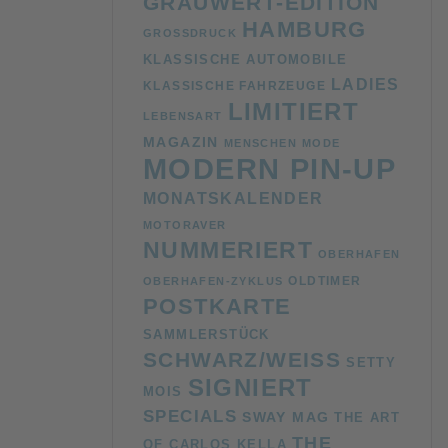
GRAUWERT-EDITION
HAMBURG
GROSSDRUCK
KLASSISCHE AUTOMOBILE
LADIES
KLASSISCHE FAHRZEUGE
LIMITIERT
LEBENSART
MAGAZIN
MENSCHEN
MODE
MODERN PIN-UP
MONATSKALENDER
MOTORAVER
NUMMERIERT
OBERHAFEN
OLDTIMER
OBERHAFEN-ZYKLUS
POSTKARTE
SAMMLERSTÜCK
SCHWARZ/WEISS
SETTY
SIGNIERT
MOIS
SPECIALS
SWAY MAG
THE ART
THE
OF CARLOS KELLA