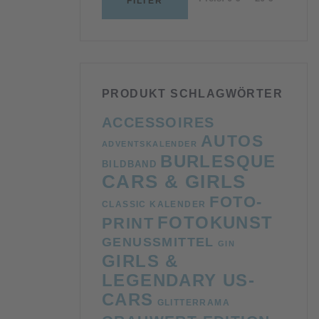
FILTER
Preis
Preis
PRODUKT SCHLAGWÖRTER
ACCESSOIRES
AUTOS
ADVENTSKALENDER
BURLESQUE
BILDBAND
CARS & GIRLS
FOTO-
CLASSIC KALENDER
FOTOKUNST
PRINT
GENUSSMITTEL
GIN
GIRLS &
LEGENDARY US-
CARS
GLITTERRAMA