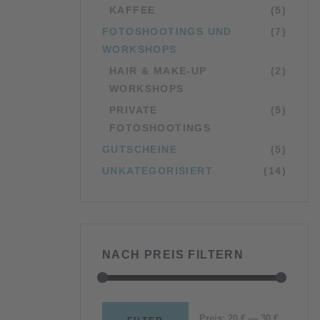
KAFFEE
(5)
FOTOSHOOTINGS UND
(7)
WORKSHOPS
HAIR & MAKE-UP
(2)
WORKSHOPS
PRIVATE
(5)
FOTOSHOOTINGS
GUTSCHEINE
(5)
UNKATEGORISIERT
(14)
NACH PREIS FILTERN
Min.
Max.
Preis:
20 €
—
30 €