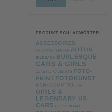
FILTER
Preis
Preis
PRODUKT SCHLAGWÖRTER
ACCESSOIRES
AUTOS
ADVENTSKALENDER
BURLESQUE
BILDBAND
CARS & GIRLS
FOTO-
CLASSIC KALENDER
FOTOKUNST
PRINT
GENUSSMITTEL
GIN
GIRLS &
LEGENDARY US-
CARS
GLITTERRAMA