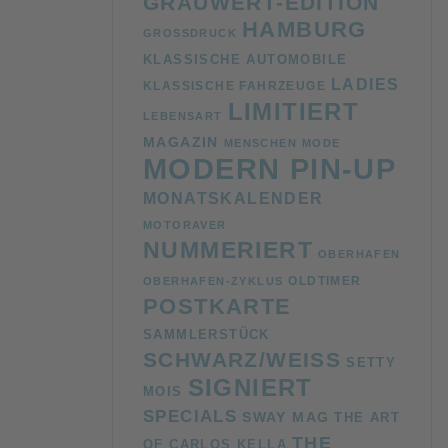
GRAUWERT-EDITION
HAMBURG
GROSSDRUCK
KLASSISCHE AUTOMOBILE
LADIES
KLASSISCHE FAHRZEUGE
LIMITIERT
LEBENSART
MAGAZIN
MENSCHEN
MODE
MODERN PIN-UP
MONATSKALENDER
MOTORAVER
NUMMERIERT
OBERHAFEN
OLDTIMER
OBERHAFEN-ZYKLUS
POSTKARTE
SAMMLERSTÜCK
SCHWARZ/WEISS
SETTY
SIGNIERT
MOIS
SPECIALS
SWAY MAG
THE ART
THE
OF CARLOS KELLA