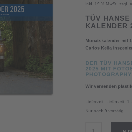
inkl. 19 % MwSt.
zzgl.
V
TÜV HANSE
KALENDER 
Monatskalender mit 1
Carlos Kella inszeni
DER TÜV HANS
2025 MIT FOTO
PHOTOGRAPHY
Wir versenden plastik
Lieferzeit:
Lieferzeit: 1
Nur noch 9 vorrätig
TÜV
IN 