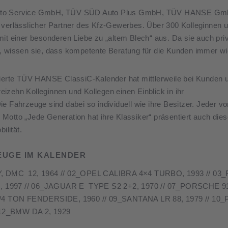
Auto Service GmbH, TÜV SÜD Auto Plus GmbH, TÜV HANSE GmbH
s verlässlicher Partner des Kfz-Gewerbes. Über 300 Kolleginnen
mit einer besonderen Liebe zu „altem Blech“ aus. Da sie auch pri
 wissen sie, dass kompetente Beratung für die Kunden immer wic
ierte TÜV HANSE ClassiC-Kalender hat mittlerweile bei Kunden un
izehn Kolleginnen und Kollegen einen Einblick in ihr
e Fahrzeuge sind dabei so individuell wie ihre Besitzer. Jeder v
Motto „Jede Generation hat ihre Klassiker“ präsentiert auch dies
ilität.
EUGE IM KALENDER
 12, 1964 // 02_OPEL CALIBRA 4×4 TURBO, 1993 // 03_FO
I, 1997 // 06_JAGUAR E TYPE S2 2+2, 1970 // 07_PORSCHE
 TON FENDERSIDE, 1960 // 09_SANTANA LR 88, 1979 // 10_
12_BMW DA 2, 1929