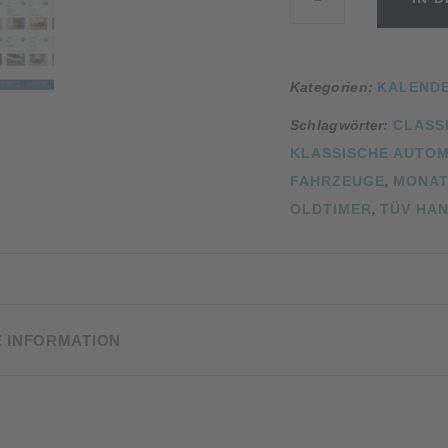
HANSE
ClassiC
2025
Menge
Kategorien:
KALEND
Schlagwörter:
CLASS
KLASSISCHE AUTO
FAHRZEUGE
,
MONAT
OLDTIMER
,
TÜV HA
E INFORMATION