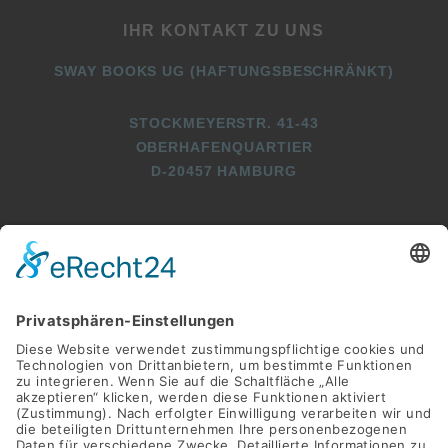
IHR KONTAKT ZU UNS
SWAY BOOKS UG (HAFTUNGSBESCHRÄNKT)
STOCKMEYERSTR. 41-43
OBERHAFENQUARTIER
D-20457 HAMBURG
+49 (0)40 2716369 3
+49 (0)40 2716369 9
INFO@SWAY-BOOKS.DE






