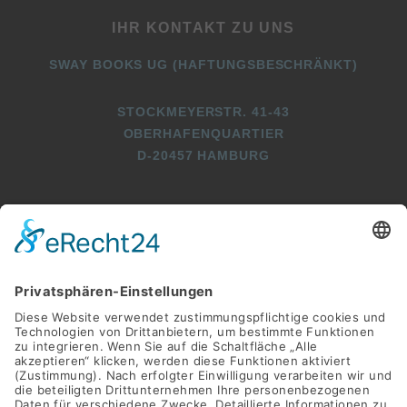
IHR KONTAKT ZU UNS
SWAY BOOKS UG (HAFTUNGSBESCHRÄNKT)
STOCKMEYERSTR. 41-43
OBERHAFENQUARTIER
D-20457 HAMBURG
+49 (0)40 2716369 3
+49 (0)40 2716369 9
INFO@SWAY-BOOKS.DE






