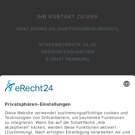
IHR KONTAKT ZU UNS
SWAY BOOKS UG (HAFTUNGSBESCHRÄNKT)
STOCKMEYERSTR. 41-43
OBERHAFENQUARTIER
D-20457 HAMBURG
+49 (0)40 2716369 3
+49 (0)40 2716369 9
INFO@SWAY-BOOKS.DE






