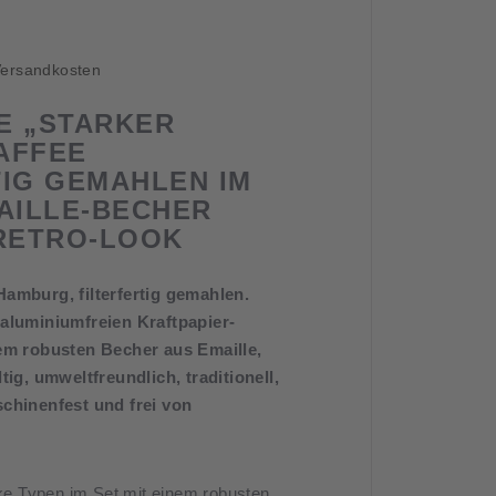
23,90 €.
ersandkosten
E „STARKER
AFFEE
TIG GEMAHLEN IM
MAILLE-BECHER
 RETRO-LOOK
amburg, filterfertig gemahlen.
 aluminiumfreien Kraftpapier-
nem robusten Becher aus Emaille,
tig, umweltfreundlich, traditionell,
schinenfest und frei von
rke Typen im Set mit einem robusten