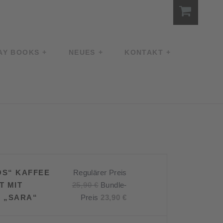
AY BOOKS
NEUES
KONTAKT
OS“ KAFFEE
Regulärer Preis
Ursprünglicher
T MIT
25,90
€
Bundle-
Preis
Aktueller
 „SARA“
Preis
23,90
€
war:
Preis
25,90 €
ist: