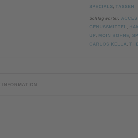
mit
SPECIALS
,
TASSEN
Emaille-
Becher
Schlagwörter:
ACCES
"Sara"
GENUSSMITTEL
,
HA
Menge
UP
,
MOIN BOHNE
,
S
CARLOS KELLA
,
TH
E INFORMATION