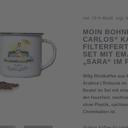
inkl. 19 % MwSt.
zzgl.
V
MOIN BOHN
CARLOS“ K
FILTERFER
SET MIT E
„SARA“ IM
500g Röstkaffee aus H
Arabica | Robusta im
Beutel im Set mit ei
der feuerfest, nachhal
ohne Plastik, spülma
Chemikalien ist.
Starker Kaffee für sta