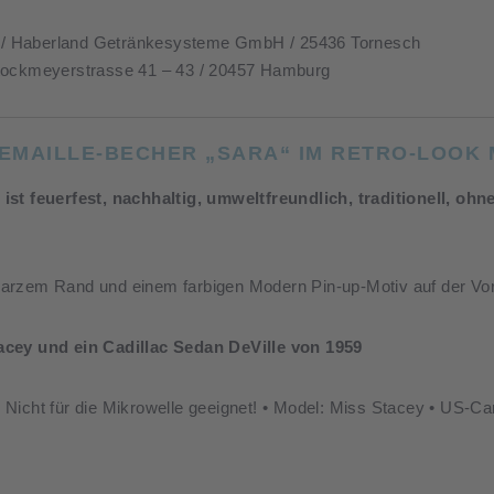
s. / Haberland Getränkesysteme GmbH / 25436 Tornesch
Stockmeyerstrasse 41 – 43 / 20457 Hamburg
 EMAILLE-BECHER „SARA“ IM RETRO-LOOK 
ist feuerfest, nachhaltig, umweltfreundlich, traditionell, oh
arzem Rand und einem farbigen Modern Pin-up-Motiv auf der Vor
acey und ein Cadillac Sedan DeVille von 1959
Nicht für die Mikrowelle geeignet! • Model: Miss Stacey • US-Car