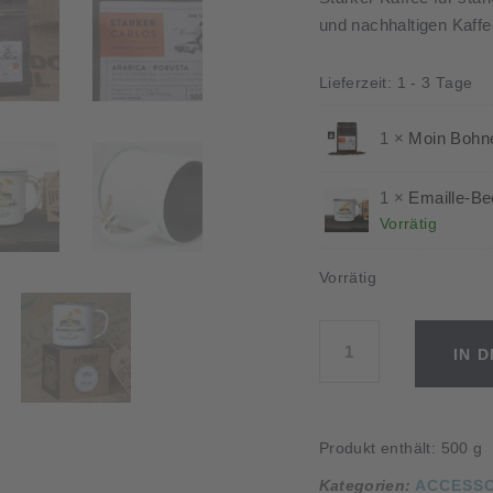
und nachhaltigen Kaff
Lieferzeit:
1 - 3 Tage
1 ×
Moin Bohn
1 ×
Emaille-Be
Vorrätig
Vorrätig
"Starker
IN 
Carlos"
Kaffee
gemahlen
im
Produkt enthält: 500
g
Set
Kategorien:
ACCESS