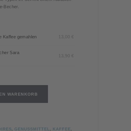
ee-Becher.
e Kaffee gemahlen
13,00
€
cher Sara
13,90
€
DEN WARENKORB
OIRES
,
GENUSSMITTEL
,
KAFFEE
,