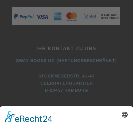
IHR KONTAKT ZU UNS
SWAY BOOKS UG (HAFTUNGSBESCHRÄNKT)
STOCKMEYERSTR. 41-43
OBERHAFENQUARTIER
D-20457 HAMBURG
+49 (0)40 2716369 3
+49 (0)40 2716369 9
INFO@SWAY-BOOKS.DE