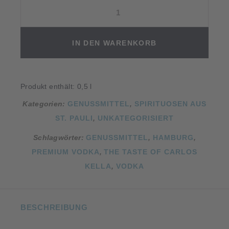
German
Premium
Vodka
"Carlos
IN DEN WARENKORB
Spezial"
Menge
Produkt enthält: 0,5
l
Kategorien:
GENUSSMITTEL
,
SPIRITUOSEN AUS
ST. PAULI
,
UNKATEGORISIERT
Schlagwörter:
GENUSSMITTEL
,
HAMBURG
,
PREMIUM VODKA
,
THE TASTE OF CARLOS
KELLA
,
VODKA
BESCHREIBUNG